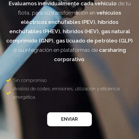
Evaluamos individualmente cada vehículo
de tu
flota, para su transformación en
vehículos
eléctricos enchufables (PEV), híbridos
enchufables (PHEV), híbridos (HEV), gas natural
comprimido (GNP), gas licuado de petróleo (GLP)
o su integración en plataformas de
carsharing
corporativo
.
Sin compromiso
Análisis de costes, emisiones, utilización y eficiencia
energética.
ENVIAR