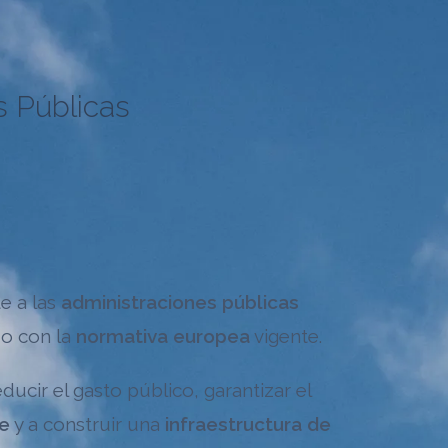
s Públicas
e a las
administraciones públicas
do con la
normativa europea
vigente
.
ucir el gasto público, garantizar el
le
y a construir una
infraestructura de